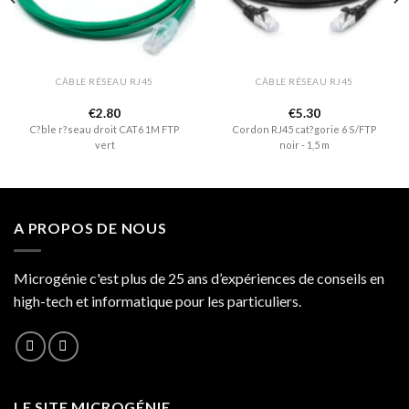
CÂBLE RÉSEAU RJ45
CÂBLE RÉSEAU RJ45
€
2.80
€
5.30
C?ble r?seau droit CAT6 1M FTP
Cordon RJ45 cat?gorie 6 S/FTP
vert
noir - 1,5 m
A PROPOS DE NOUS
Microgénie c'est plus de 25 ans d’expériences de conseils en
high-tech et informatique pour les particuliers.
LE SITE MICROGÉNIE