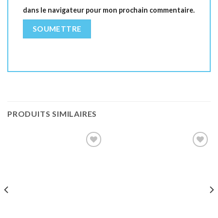
dans le navigateur pour mon prochain commentaire.
PRODUITS SIMILAIRES
Ajouter
Ajouter
à la liste
à la liste
de
de
souhaits
souhaits