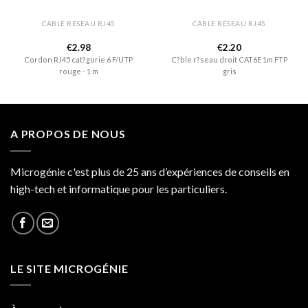
CÂBLE RÉSEAU RJ45
CÂBLE RÉSEAU RJ45
€
2.98
€
2.20
Cordon RJ45 cat?gorie 6 F/UTP
C?ble r?seau droit CAT6E 1m FTP
rouge - 1 m
gris
A PROPOS DE NOUS
Microgénie c'est plus de 25 ans d’expériences de conseils en
high-tech et informatique pour les particuliers.
LE SITE MICROGÉNIE