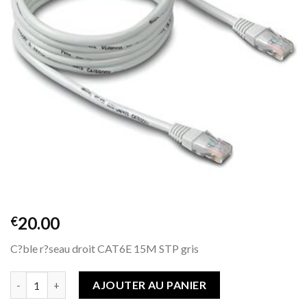
de
souhaits
20.00
€
C?ble r?seau droit CAT6E 15M STP gris
Quantité
AJOUTER AU PANIER