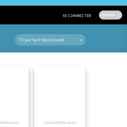
PANIER
SE CONNECTER
Ajouter
Ajouter
à la liste
à la liste
de
de
souhaits
souhaits
+
RÉSEAU RJ45
CÂBLE RÉSEAU RJ45