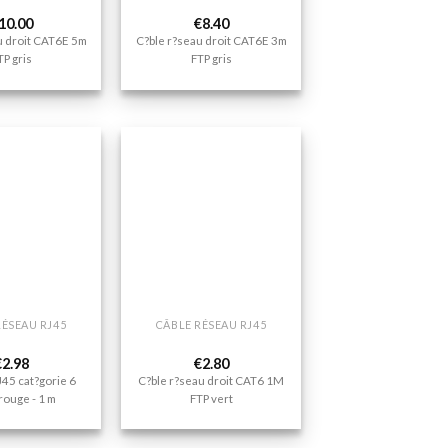
10.00
€
8.40
u droit CAT6E 5m
C?ble r?seau droit CAT6E 3m
TP gris
FTP gris
Ajouter
Ajouter
à la liste
à la liste
de
de
souhaits
souhaits
+
RÉSEAU RJ45
CÂBLE RÉSEAU RJ45
€
2.98
€
2.80
45 cat?gorie 6
C?ble r?seau droit CAT6 1M
rouge - 1 m
FTP vert