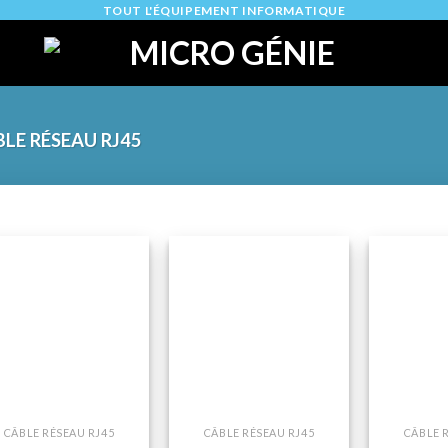
TOUT L'ÉQUIPEMENT INFORMATIQUE
LE RÉSEAU RJ45
Ajouter
Ajouter
à la liste
à la liste
de
de
souhaits
souhaits
+
+
CÂBLE RÉSEAU RJ45
CÂBLE RÉSEAU RJ45
CÂBLE 