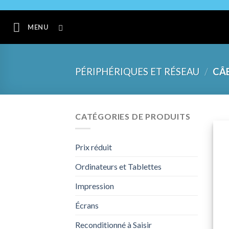
Skip
to
MENU
content
PÉRIPHÉRIQUES ET RÉSEAU
/
CÂB
CATÉGORIES DE PRODUITS
Prix réduit
Ordinateurs et Tablettes
Impression
+
Écrans
Reconditionné à Saisir