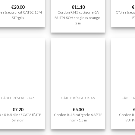
€
20.00
€
11.10
€
le r?seau droit CAT6E 15M
Cordon RJ45 cat?gorie 6A
C?ble r?sea
STP gris
F/UTP LSOH snagless orange -
F
2 m
Ajouter
Ajouter
à la liste
à la liste
de
de
souhaits
souhaits
+
+
CÂBLE RÉSEAU RJ45
CÂBLE RÉSEAU RJ45
CÂBLE 
€
7.20
€
5.30
le RJ45 blind? CAT6 F/UTP
Cordon RJ45 cat?gorie 6 S/FTP
Cordon RJ
5m noir
noir - 1,5 m
F/UTP 