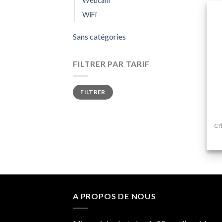
Webcam
WiFi
Sans catégories
FILTRER PAR TARIF
+
Prix
Prix
FILTRER
min
max
C?
A PROPOS DE NOUS