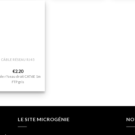
Ajouter
à la liste
de
souhaits
CÂBLE RÉSEAU RJ45
€
2.20
ble r?seau droit CAT6E 1m
FTP gris
LE SITE MICROGÉNIE
NO