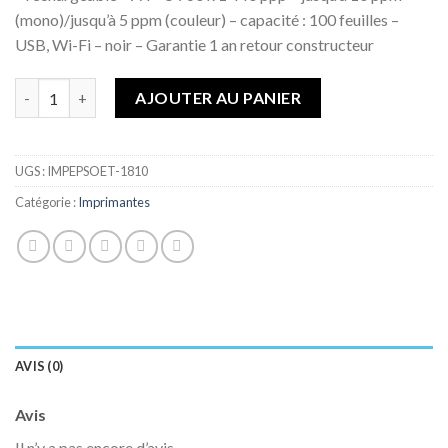
de
(mono)/jusqu’à 5 ppm (couleur) – capacité : 100 feuilles –
souhaits
USB, Wi-Fi – noir – Garantie 1 an retour constructeur
Quantité
AJOUTER AU PANIER
UGS :
IMPEPSOET-1810
Catégorie :
Imprimantes
AVIS (0)
Avis
Il n’y a pas encore d’avis.