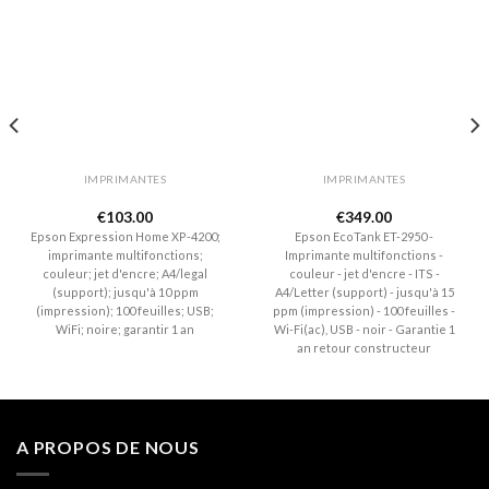
Ajouter
Ajouter
à la liste
à la liste
de
de
souhaits
souhaits
IMPRIMANTES
IMPRIMANTES
€
103.00
€
349.00
Epson Expression Home XP-4200;
Epson EcoTank ET-2950 -
imprimante multifonctions;
Imprimante multifonctions -
couleur; jet d'encre; A4/legal
couleur - jet d'encre - ITS -
(support); jusqu'à 10 ppm
A4/Letter (support) - jusqu'à 15
(impression); 100 feuilles; USB;
ppm (impression) - 100 feuilles -
WiFi; noire; garantir 1 an
Wi-Fi(ac), USB - noir - Garantie 1
an retour constructeur
A PROPOS DE NOUS