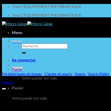
Skip
Tout L'ÉQUIPEMENT INFORMATIQUE
to
Tout L'ÉQUIPEMENT INFORMATIQUE
content
Menu
Menu
Recherche
pour :
Se connecter
Panier
Périphériques et réseau
/
Clavier et souris
/
Souris
/
Souris filaire
Votre panier est vide.
Filtrer
Panier
Votre panier est vide.