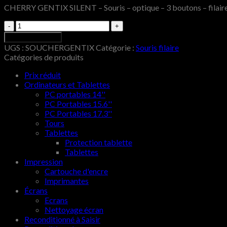
CHERRY GENTIX SILENT – Souris – optique – 3 boutons – filaire –
Quantité
Ajouter au panier
UGS :
SOUCHERGENTIX
Catégorie :
Souris filaire
Catégories de produits
Prix réduit
Ordinateurs et Tablettes
PC portables 14''
PC Portables 15.6''
PC Portables 17.3''
Tours
Tablettes
Protection tablette
Tablettes
Impression
Cartouche d'encre
Imprimantes
Écrans
Ecrans
Nettoyage écran
Reconditionné à Saisir