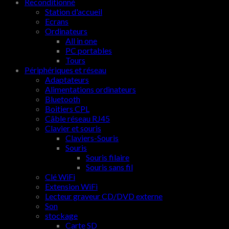
Reconditionné
Station d'accueil
Ecrans
Ordinateurs
All in one
PC portables
Tours
Périphériques et réseau
Adaptateurs
Alimentations ordinateurs
Bluetooth
Boitiers CPL
Câble réseau RJ45
Clavier et souris
Claviers-Souris
Souris
Souris filaire
Souris sans fil
Clé WiFi
Extension WiFi
Lecteur graveur CD/DVD externe
Son
stockage
Carte SD