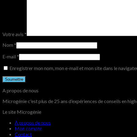
Votre avis
*
Nom
*
E-mail
*
Enregistrer mon nom, mon e-mail et mon site dans le navigat
A propos de nous
Microgénie c'est plus de 25 ans d’expériences de conseils en high-
Le site Microgénie
À propos de nous
Mon compte
Contact