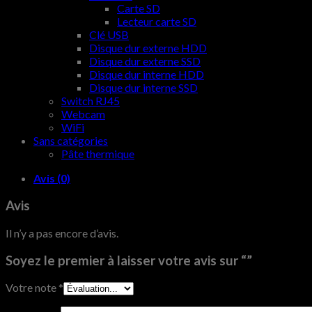
Carte SD
Lecteur carte SD
Clé USB
Disque dur externe HDD
Disque dur externe SSD
Disque dur interne HDD
Disque dur interne SSD
Switch RJ45
Webcam
WiFi
Sans catégories
Pâte thermique
Avis (0)
Avis
Il n’y a pas encore d’avis.
Soyez le premier à laisser votre avis sur “”
Votre note
*