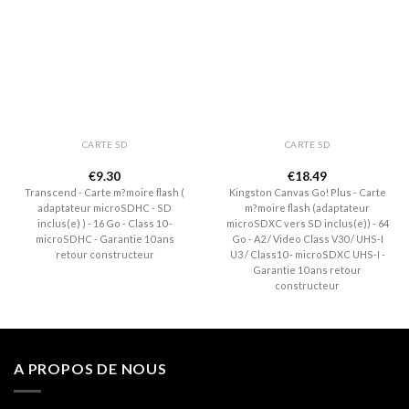
Ajouter
Ajouter
à la liste
à la liste
de
de
souhaits
souhaits
CARTE SD
CARTE SD
€
9.30
€
18.49
Transcend - Carte m?moire flash (
Kingston Canvas Go! Plus - Carte
adaptateur microSDHC - SD
m?moire flash (adaptateur
inclus(e) ) - 16 Go - Class 10 -
microSDXC vers SD inclus(e)) - 64
microSDHC - Garantie 10 ans
Go - A2 / Video Class V30 / UHS-I
retour constructeur
U3 / Class10 - microSDXC UHS-I -
Garantie 10 ans retour
constructeur
A PROPOS DE NOUS