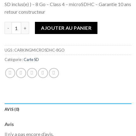
à la liste
SD inclus(e) ) – 8 Go – Class 4 – microSDHC – Garantie 10 ans
de
retour constructeur
souhaits
Quantité
AJOUTER AU PANIER
UGS :
CARKINGMICROSDHC-8GO
Catégorie :
Carte SD
AVIS (0)
Avis
Il n’y a pas encore d’avis.