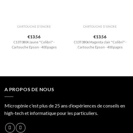
CARTOUCHE D'ENCRE
CARTOUCHE D'ENCRE
€
13.56
€
13.56
C13T0804 Jaune "Colibri" -
C13T0806 Magenta clair "Colibri" -
Cartouche Epson - 400 pages
Cartouche Epson - 400 pages
A PROPOS DE NOUS
Microgénie c'est plus de 25 ans d’expériences de conseils en
high-tech et informatique pour les particuliers.