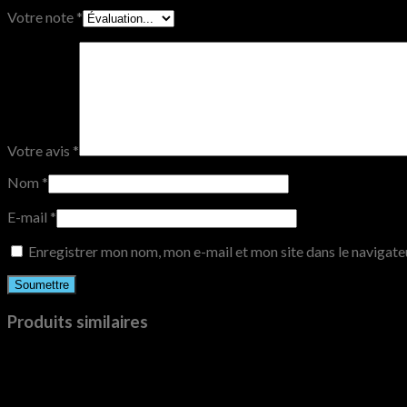
Votre note
*
Votre avis
*
Nom
*
E-mail
*
Enregistrer mon nom, mon e-mail et mon site dans le navigat
Produits similaires