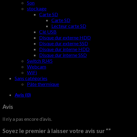
Son
stockage
Carte SD
Carte SD
Lecteur carte SD
Clé USB
Disque dur externe HDD
Disque dur externe SSD
Disque dur interne HDD
Disque dur interne SSD
Switch RJ45
Webcam
WiFi
Sans catégories
Pâte thermique
Avis (0)
Avis
Il n’y a pas encore d’avis.
Soyez le premier à laisser votre avis sur “”