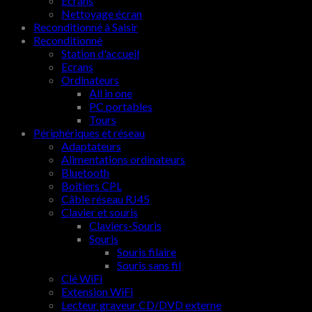
Ecrans
Nettoyage écran
Reconditionné à Saisir
Reconditionné
Station d'accueil
Ecrans
Ordinateurs
All in one
PC portables
Tours
Périphériques et réseau
Adaptateurs
Alimentations ordinateurs
Bluetooth
Boitiers CPL
Câble réseau RJ45
Clavier et souris
Claviers-Souris
Souris
Souris filaire
Souris sans fil
Clé WiFi
Extension WiFi
Lecteur graveur CD/DVD externe