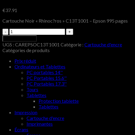
€
37.91
Cartouche Noir « Rhinoc?ros » C13T1001 – Epson 995 pages
Quantité
Ajouter au panier
UGS :
CAREPSOC13T1001
Catégorie :
Cartouche d'encre
Catégories de produits
Prix réduit
Ordinateurs et Tablettes
PC portables 14''
PC Portables 15.6''
PC Portables 17.3''
Tours
Tablettes
Protection tablette
Tablettes
Impression
Cartouche d'encre
Imprimantes
Écrans