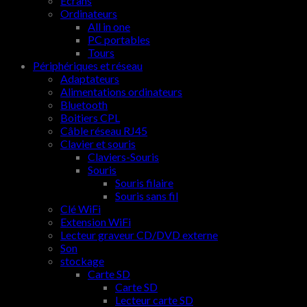
Ecrans
Ordinateurs
All in one
PC portables
Tours
Périphériques et réseau
Adaptateurs
Alimentations ordinateurs
Bluetooth
Boitiers CPL
Câble réseau RJ45
Clavier et souris
Claviers-Souris
Souris
Souris filaire
Souris sans fil
Clé WiFi
Extension WiFi
Lecteur graveur CD/DVD externe
Son
stockage
Carte SD
Carte SD
Lecteur carte SD