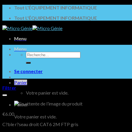
Skip
Tout L'ÉQUIPEMENT INFORMATIQUE
to
Tout L'ÉQUIPEMENT INFORMATIQUE
content
Menu
Menu
Recherche
pour :
Se connecter
Panier
Filtrer
Votre panier est vide.
Panier
€
6.00
Votre panier est vide.
C?ble r?seau droit CAT6 2M FTP gris