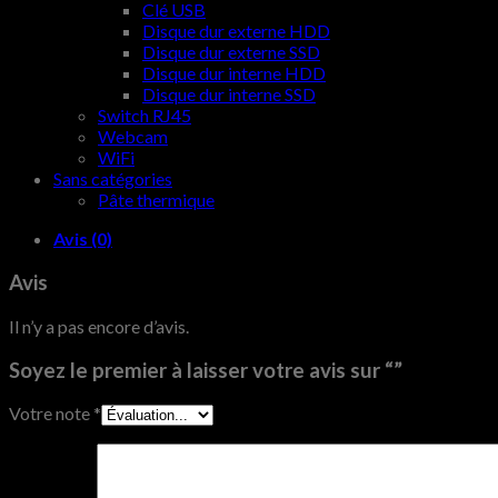
Clé USB
Disque dur externe HDD
Disque dur externe SSD
Disque dur interne HDD
Disque dur interne SSD
Switch RJ45
Webcam
WiFi
Sans catégories
Pâte thermique
Avis (0)
Avis
Il n’y a pas encore d’avis.
Soyez le premier à laisser votre avis sur “”
Votre note
*