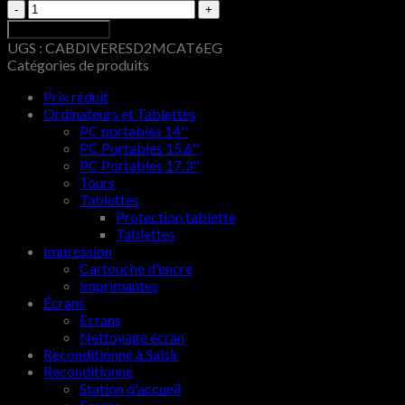
Quantité
Ajouter au panier
UGS :
CABDIVERESD2MCAT6EG
Catégories de produits
Prix réduit
Ordinateurs et Tablettes
PC portables 14''
PC Portables 15.6''
PC Portables 17.3''
Tours
Tablettes
Protection tablette
Tablettes
Impression
Cartouche d'encre
Imprimantes
Écrans
Ecrans
Nettoyage écran
Reconditionné à Saisir
Reconditionné
Station d'accueil