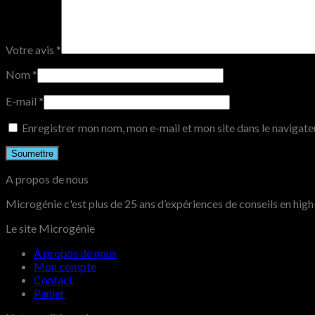
Votre avis
*
Nom
*
E-mail
*
Enregistrer mon nom, mon e-mail et mon site dans le navigat
A propos de nous
Microgénie c'est plus de 25 ans d’expériences de conseils en high-
Le site Microgénie
À propos de nous
Mon compte
Contact
Panier