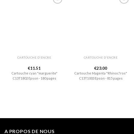
Ajouter
Ajouter
à la liste
à la liste
de
de
souhaits
souhaits
CARTOUCHE D'ENCRE
CARTOUCHE D'ENCRE
€
11.51
€
23.00
Cartouche cyan "marguerite"
Cartouche Magenta "Rhinoc?ros"
C13T1802 Epson - 180 pages
C13T1003 Epson - 815 pages
A PROPOS DE NOUS