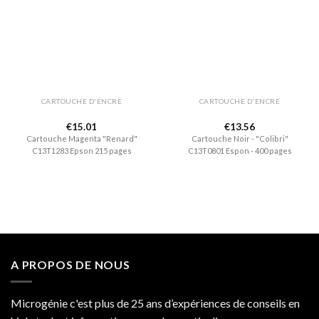
Ajouter
Ajouter
à la liste
à la liste
de
de
souhaits
souhaits
CARTOUCHE D'ENCRE
CARTOUCHE D'ENCRE
€
15.01
€
13.56
Cartouche Magenta "Renard"
Cartouche Noir - "Colibri"
C13T1283 Epson 215 pages
C13T0801 Espon - 400 pages
A PROPOS DE NOUS
Microgénie c'est plus de 25 ans d’expériences de conseils en