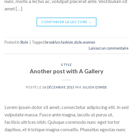
nunc, mollis a lectus ac, volutpat placerat ante. Vestibulum sit
amet […]
CONTINUER LA LECTURE
→
Posted in
Style
|
Tagged
brooklyn
,
fashion
,
style
,
women
Laissez un commentaire
STYLE
Another post with A Gallery
POSTÉ LE
16 DÉCEMBRE 2013
PAR
JULIEN IZIWEB
Lorem ipsum dolor sit amet, consectetur adipiscing elit. In sed
vulputate massa. Fusce ante magna, iaculis ut purus ut,
facilisis ultrices nibh. Quisque commodo nunc eget tortor
dapibus, et tristique magna convallis. Phasellus egestas nunc