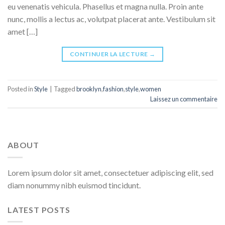
eu venenatis vehicula. Phasellus et magna nulla. Proin ante
nunc, mollis a lectus ac, volutpat placerat ante. Vestibulum sit
amet […]
CONTINUER LA LECTURE
→
Posted in
Style
|
Tagged
brooklyn
,
fashion
,
style
,
women
Laissez un commentaire
ABOUT
Lorem ipsum dolor sit amet, consectetuer adipiscing elit, sed
diam nonummy nibh euismod tincidunt.
LATEST POSTS